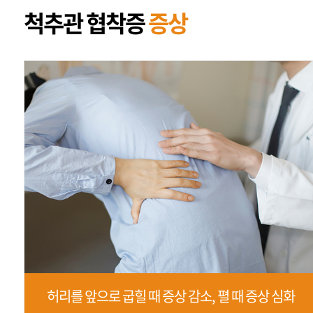
척추관 협착증
증상
허리를 앞으로 굽힐 때 증상 감소, 펼 때 증상 심화