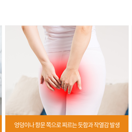
엉덩이나 항문 쪽으로 찌르는 듯함과 작열감 발생