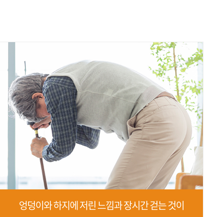
엉덩이와 하지에 저린 느낌과 장시간 걷는 것이