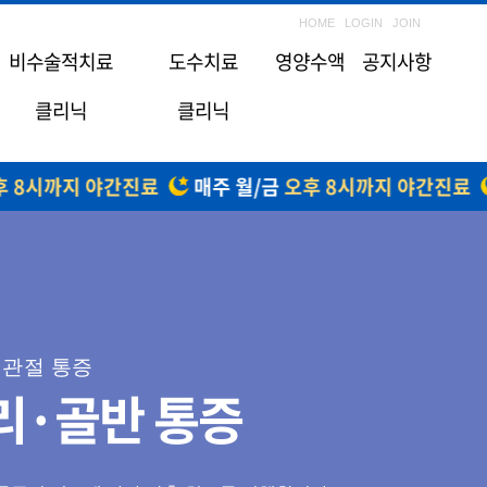
HOME
LOGIN
JOIN
비수술적치료
도수치료
영양수액
공지사항
클리닉
클리닉
 8시까지 야간진료
매주 월/금
오후 8시까지 야간진료
관절 통증
리·골반 통증