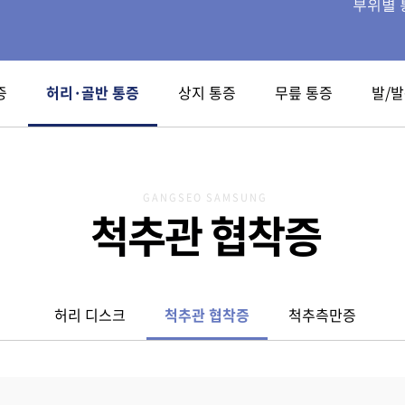
부위별 
증
허리·골반 통증
상지 통증
무릎 통증
발/발
GANGSEO SAMSUNG
척추관 협착증
허리 디스크
척추관 협착증
척추측만증