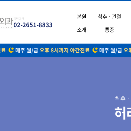
본원
척추ㆍ관절
상담예약
02-2651-8833
소개
통증
료
매주 월/금
오후 8시까지 야간진료
매주 월/금
오후
척추ㆍ
허