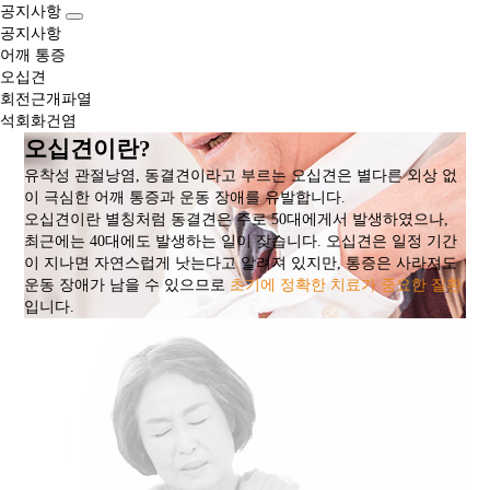
공지사항
공지사항
어깨 통증
오십견
회전근개파열
석회화건염
오십견이란?
유착성 관절낭염, 동결견이라고 부르는 오십견은 별다른 외상 없
이 극심한 어깨 통증과 운동 장애를 유발합니다.
오십견이란 별칭처럼 동결견은 주로 50대에게서 발생하였으나,
최근에는 40대에도 발생하는 일이 잦습니다. 오십견은 일정 기간
이 지나면 자연스럽게 낫는다고 알려져 있지만, 통증은 사라져도
운동 장애가 남을 수 있으므로
초기에 정확한 치료가 중요한 질환
입니다.