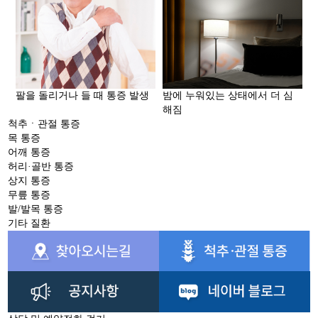
팔을 돌리거나 들 때 통증 발생
밤에 누워있는 상태에서 더 심
해짐
척추ㆍ관절 통증
목 통증
어깨 통증
허리·골반 통증
상지 통증
무릎 통증
발/발목 통증
기타 질환