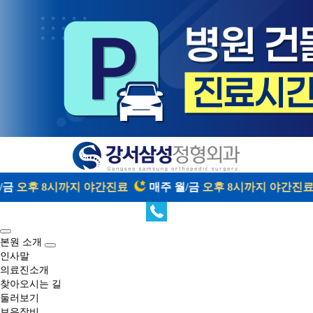
/금
오후 8시까지 야간진료
매주 월/금
오후 8시까지 야간진료
본원 소개
인사말
의료진소개
찾아오시는 길
둘러보기
보유장비