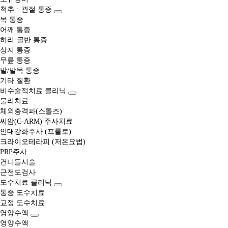
척추ㆍ관절 통증
목 통증
어깨 통증
허리·골반 통증
상지 통증
무릎 통증
발/발목 통증
기타 질환
비수술적치료 클리닉
물리치료
체외충격파(스톨즈)
씨암(C-ARM) 주사치료
인대강화주사 (프롤로)
크라이오테라피 (저온요법)
PRP주사
건니들시술
근전도검사
도수치료 클리닉
통증 도수치료
교정 도수치료
영양수액
영양수액