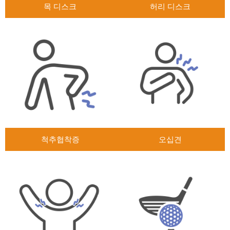
목 디스크
허리 디스크
척추협착증
오십견