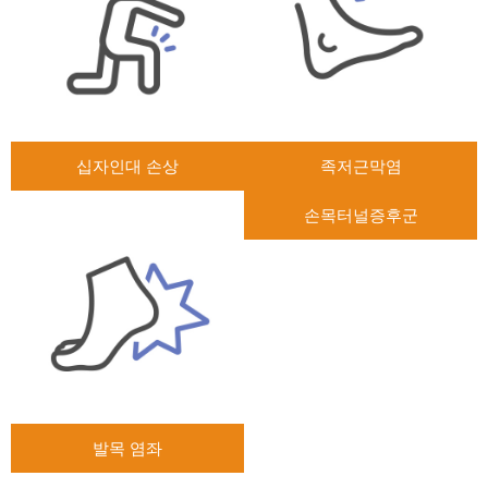
십자인대 손상
족저근막염
손목터널증후군
발목 염좌